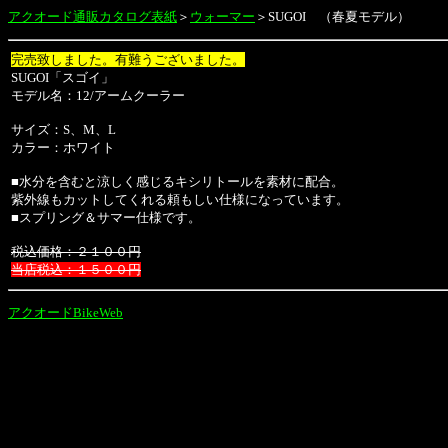
アクオード通販カタログ表紙
＞
ウォーマー
＞SUGOI
（春夏モデル）
完売致しました。有難うございました。
SUGOI「スゴイ」
モデル名：12/アームクーラー
サイズ：S、M、L
カラー：ホワイト
■水分を含むと涼しく感じるキシリトールを素材に配合。
紫外線もカットしてくれる頼もしい仕様になっています。
■スプリング＆サマー仕様です。
税込価格：２１００円
当店税込：１５００円
アクオードBikeWeb