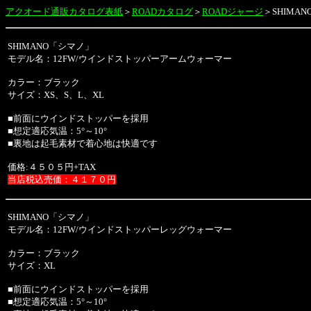
アクオード通販
カタログ表紙
＞
ROADカタログ
＞
ROADジャージ
＞
SHIMAN
SHIMANO「シマノ」
モデル名：12FW/ウインドストッパーアームウォーマー
カラー：ブラック
サイズ：XS、S、L、XL
■前面にウインドストッパーを採用
■想定適応気温：5°～10°
■裏地は起毛素材で着心地は快適です
価格:４５０５円+TAX
当店税込売価：４１７０円
SHIMANO「シマノ」
モデル名：12FW/ウインドストッパーレッグウォーマー
カラー：ブラック
サイズ：XL
■前面にウインドストッパーを採用
■想定適応気温：5°～10°