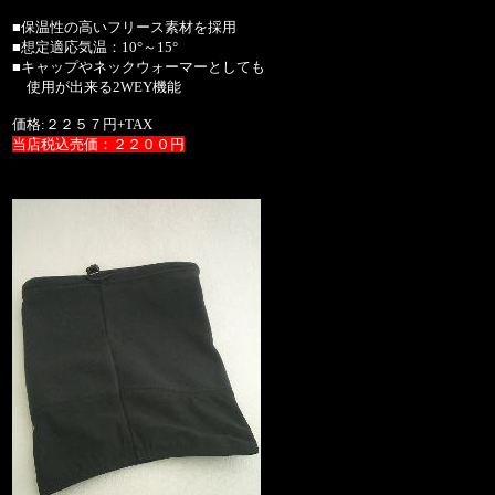
■保温性の高いフリース素材を採用
■想定適応気温：10°～15°
■キャップやネックウォーマーとしても
使用が出来る2WEY機能
価格:２２５７円+TAX
当店税込売価：２２００円