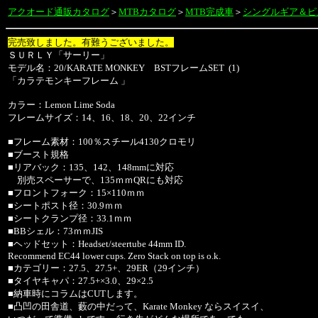
アクオード通販
カタログ
＞
MTBカタログ
＞
MTB完成車
＞
シングルギア＆ピ
完売致しました。有難うございました。
ＳＵＲＬＹ「サーリー」
モデル名：20/KARATE MONKEY BSTフレームSET (1)
「カラテモンキーフレーム 」
カラー：Lemon Lime Soda
フレームサイズ：14、16、18、20、22インチ
■フレーム素材：100％スチール4130クロモリ
■ブースト規格
■リアバック：135、142、148mmに対応
別売スペーサーで、135ｍｍQRにも対応
■フロントフォーク：15×110ｍｍ
■シートポスト径：30.9ｍｍ
■シートクランプ径：33.1ｍｍ
■BBシェル：73ｍｍJIS
■ヘッドセット：Headset/steertube 44mm ID.
Recommend EC44 lower cups. Zero Stack on top is o.k.
■カテゴリー：27.5、27.5+、29ER（29インチ）
■タイヤキャパ：27.5+×3.0、29×2.5
■納車時にコラムはCUTします。
■凸凹の田舎道、藪の中だって、Karate Monkey ならスイスイ、