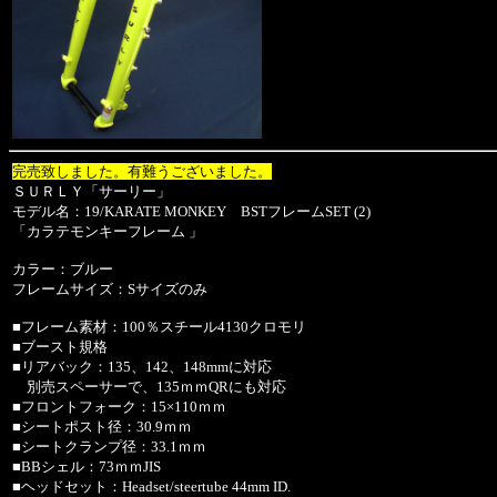
完売致しました。有難うございました。
ＳＵＲＬＹ「サーリー」
モデル名：19/KARATE MONKEY BSTフレームSET (2)
「カラテモンキーフレーム 」
カラー：ブルー
フレームサイズ：Sサイズのみ
■フレーム素材：100％スチール4130クロモリ
■ブースト規格
■リアバック：135、142、148mmに対応
別売スペーサーで、135ｍｍQRにも対応
■フロントフォーク：15×110ｍｍ
■シートポスト径：30.9ｍｍ
■シートクランプ径：33.1ｍｍ
■BBシェル：73ｍｍJIS
■ヘッドセット：Headset/steertube 44mm ID.