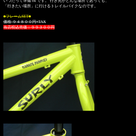
いつだって準備 ok です。 行き先がどんな場所であっても、
「行きたい場所」に行けるトレイルバイクなのです。
■フレームSET■
価格:９４８００円+TAX
当店税込売価：９９３００円