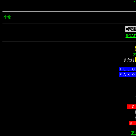
小物
■関
ROA
または
ＴＥＬ 
ＦＡＸ 
１０
９
ア