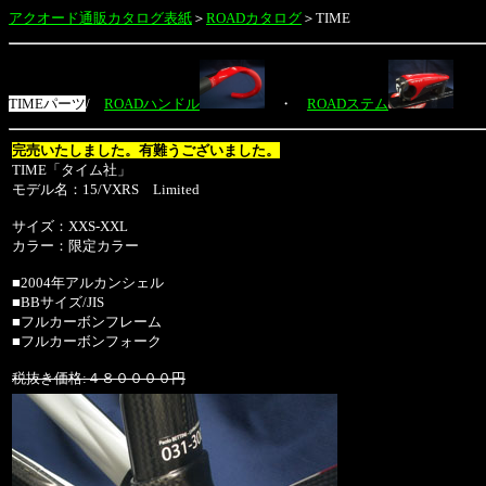
アクオード通販カタログ表紙
＞
ROADカタログ
＞
TIME
TIMEパーツ
/
ROADハンドル
・
ROADステム
完売いたしました。有難うございました。
TIME「タイム社」
モデル名：15/VXRS Limited
サイズ：XXS-XXL
カラー：限定カラー
■2004年アルカンシェル
■BBサイズ/JIS
■フルカーボンフレーム
■フルカーボンフォーク
税抜き価格:４８００００円