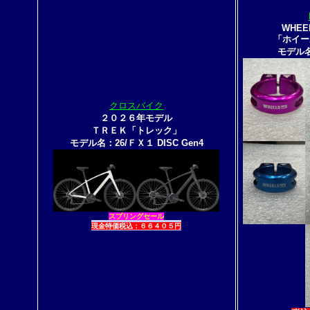
WHEE
「ホイー
モデル
クロスバイク
２０２６年モデル
ＴＲＥＫ「トレック」
モデル名：26/ＦＸ１ DISC Gen4
スプリングセール
現金特価税込：６６４０５円