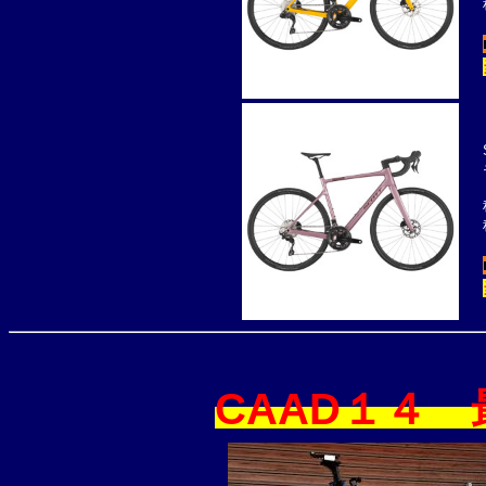
CAAD１４ 