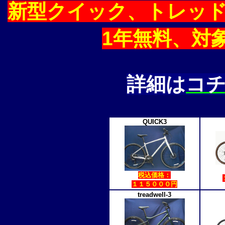
新型クイック、トレッ
1年無料、対
詳細は
コ
QUICK3
税込価格：
１１５０００円
treadwell-3