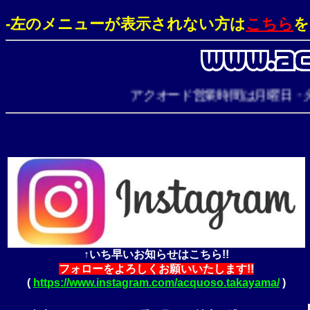
-左のメニューが表示されない方は
こちら
を
アクオード営業時間は月曜日・火曜日・日曜
↑いち早いお知らせはこちら!!
フォローをよろしくお願いいたします!!
(
https://www.instagram.com/acquoso.takayama/
)