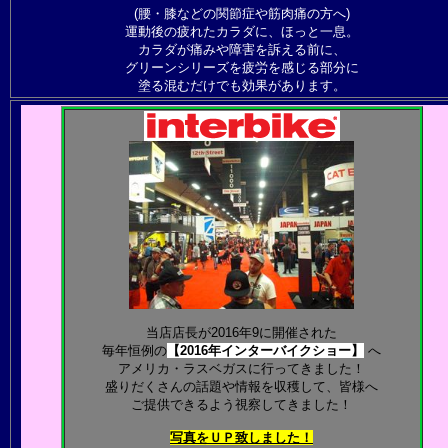
(腰・膝などの関節症や筋肉痛の方へ)
運動後の疲れたカラダに、ほっと一息。
カラダが痛みや障害を訴える前に、
グリーンシリーズを疲労を感じる部分に
塗る混むだけでも効果があります。
当店店長が2016年9に開催された
毎年恒例の
【2016年インターバイクショー】
へ
アメリカ・ラスベガスに行ってきました！
盛りだくさんの話題や情報を収穫して、皆様へ
ご提供できるよう視察してきました！
写真をＵＰ致しました！