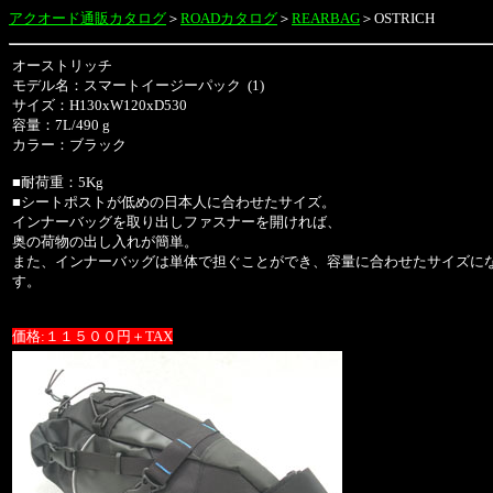
アクオード通販カタログ
＞
ROADカタログ
＞
REARBAG
＞
OSTRICH
オーストリッチ
モデル名：スマートイージーパック (1)
サイズ：H130xW120xD530
容量：7L/490 g
カラー：ブラック
■耐荷重：5Kg
■シートポストが低めの日本人に合わせたサイズ。
インナーバッグを取り出しファスナーを開ければ、
奥の荷物の出し入れが簡単。
また、インナーバッグは単体で担ぐことができ、容量に合わせたサイズに
す。
価格:１１５００円＋TAX